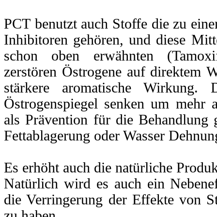
miphene
Citrat
oxifene
Citrat
PCT benutzt auch Stoffe die zu ein
Inhibitoren gehören, und diese Mitte
amente
n
schon oben erwähnten (Tamoxi
zerstören Östrogene auf direktem W
kombiniert
mit
stärkere aromatische Wirkung. 
iron
Östrogenspiegel senken um mehr a
G
G
als Prävention für die Behandlung
enutzt
Fettablagerung oder Wasser Dehnun
Es erhöht auch die natürliche Produk
e
Natürlich wird es auch ein Nebene
omatase-
toren
gehören,
die Verringerung der Effekte von S
zu haben.