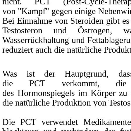
nicht. PCT (Post-Cycle-Ther
teron.
von "Kampf" gegen einige Nebenwi
Bei Einnahme von Steroiden gibt es
Testosteron und Östrogen, w
Wasserrückhaltung und Fettablageru
grund,
reduziert auch die natürliche Produk
ng
T
verkommt,
Was ist der Hauptgrund, das
hgewicht
rmonspiegels
im
die PCT verkommt, die e
r
des Hormonspiegels im Körper zu er
hen
die natürliche Produktion von Testos
iche
Die PCT verwendet Medikamente, 
ktion