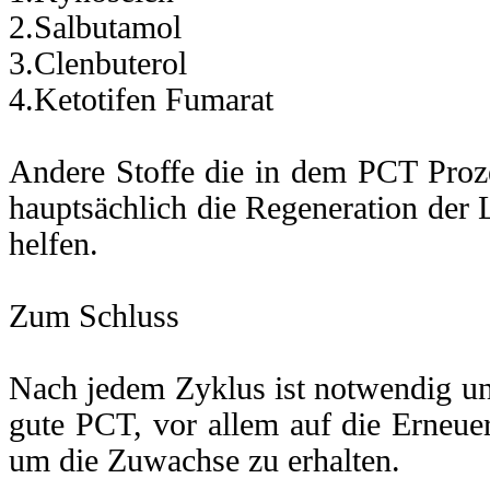
2.Salbutamol
effekt
3.Clenbuterol
4.Ketotifen Fumarat
g
ngerung
Andere Stoffe die in dem PCT Proze
e
hauptsächlich die Regeneration der
den
helfen.
s
.
Zum Schluss
en
Nach jedem Zyklus ist notwendig un
rungen
gute PCT, vor allem auf die Erneue
um die Zuwachse zu erhalten.
mm,