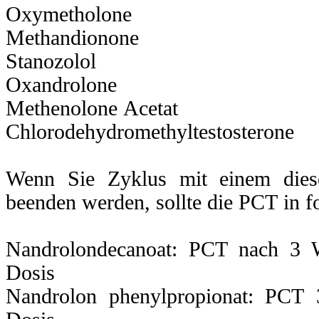
mestane
(injizierbare
Oxymetholone
Methandionone
ozol
Stanozolol
noglutethimide
Oxandrolone
ich
PCT
wirkt
Methenolone Acetat
erhindern
von
katabolischen
Effekten
,und
gleichzeitig
Chlorodehydromethyltestosterone
ch
gert
Wenn Sie Zyklus mit einem dieser
le
beenden werden, sollte die PCT in 
ng,
rschtutzt
den
bau.
Nandrolondecanoat: PCT nach 3 W
de
n
Dosis
rkungen
Nandrolon phenylpropionat: PCT 
rtisol
,