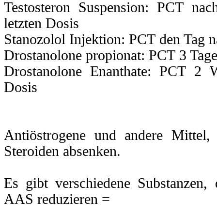
Testosteron Suspension: PCT nac
letzten Dosis
CT
Prozess
benutzt
Stanozolol Injektion: PCT den Tag n
Drostanolone propionat: PCT 3 Tage 
ächlich
Drostanolone Enanthate: PCT 2 W
eration
Dosis
er
e
.
Antiöstrogene und andere Mittel
chluss
Steroiden absenken.
s
Es gibt verschiedene Substanzen,
ndig
AAS reduzieren =
ig