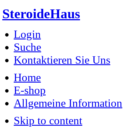
SteroideHaus
Login
Suche
Kontaktieren Sie Uns
Home
le
de
sachen
E-shop
re
derungen
monahlen
Gleichgewicht
Allgemeine Information
r.
ich
de
Skip to content