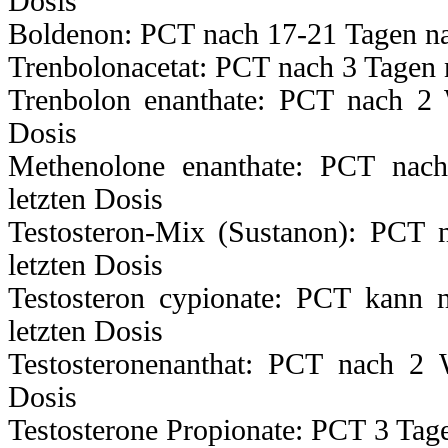
Dosis
katabolischen
Zustand
acht,
Boldenon: PCT nach 17-21 Tagen nac
Trenbolonacetat: PCT nach 3 Tagen n
zung,
Trenbolon enanthate: PCT nach 2 
n
Dosis
schen
sse
Methenolone enanthate: PCT nac
r
letzten Dosis
l
Testosteron-Mix (Sustanon): PCT
abolisches
Effekt
letzten Dosis
nete
Testosteron cypionate: PCT kann
kte
i-
letzten Dosis
lischen
Wirkungen:
Testosteronenanthat: PCT nach 2 
oselen
butamol
buterol
Dosis
tifen
Fumarat
Testosterone Propionate: PCT 3 Tage
e