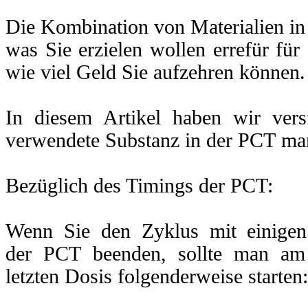
wehrend
der
Die Kombination von Materialien in
ehandlung,
was Sie erzielen wollen errefür für 
ativ
ertige
Maß
zu
wie viel Geld Sie aufzehren können.
en,
In diesem Artikel haben wir vers
mmer
verwendete Substanz in der PCT mar
s
men
rfahren.
Bezüglich des Timings der PCT:
sten
ndeten
Wenn Sie den Zyklus mit einigen 
anzen
der PCT beenden, sollte man am
de:
letzten Dosis folgenderweise starten:
ozol
mestan
trozol