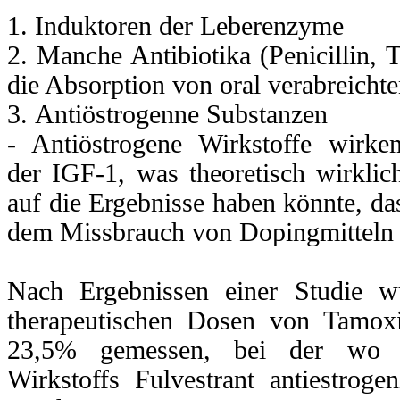
CT
,
1. Induktoren der Leberenzyme
2. Manche Antibiotika (Penicillin, T
die Absorption von oral verabreicht
erung
3. Antiöstrogenne Substanzen
teron
- Antiöstrogene Wirkstoffe wirk
chse
zu
der IGF-1, was theoretisch wirkli
en.
auf die Ergebnisse haben könnte, d
nation
dem Missbrauch von Dopingmitteln e
alien
T
hängt
Nach Ergebnissen einer Studie w
therapeutischen Dosen von Tamox
23,5% gemessen, bei der wo d
en
n
errefür
für
Wirkstoffs Fulvestrant antiestrog