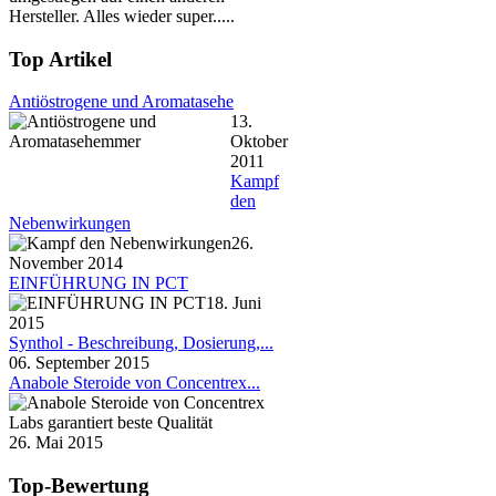
Hersteller. Alles wieder super.....
en
Top Artikel
n
Antiöstrogene und Aromatasehe
teron
cypionate
:
PCT
kann
13.
Oktober
2011
en
Kampf
den
n
Nebenwirkungen
26.
teronenanthat
:
PCT
nach
November 2014
EINFÜHRUNG IN PCT
en
18. Juni
2015
n
Synthol - Beschreibung, Dosierung,...
06. September 2015
terone
Propionate
:
PCT
3
Anabole Steroide von Concentrex...
26. Mai 2015
n
teron
Top-Bewertung