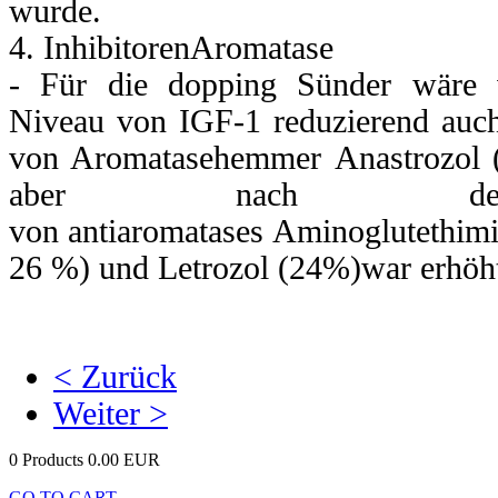
wurde.
ich,
4. InhibitorenAromatase
- Für die dopping Sünder wäre v
hren
Niveau von IGF-1 reduzierend auch
n.
von Aromatasehemmer Anastrozol 
m
aber nach der 
l
von antiaromatases Aminoglutethim
ht,
26 %) und Letrozol (24%)war erhöh
sten
ndete
anz
< Zurück
T
markieren.
Weiter >
lich
gs
0 Products
0.00 EUR
T
:
GO TO CART