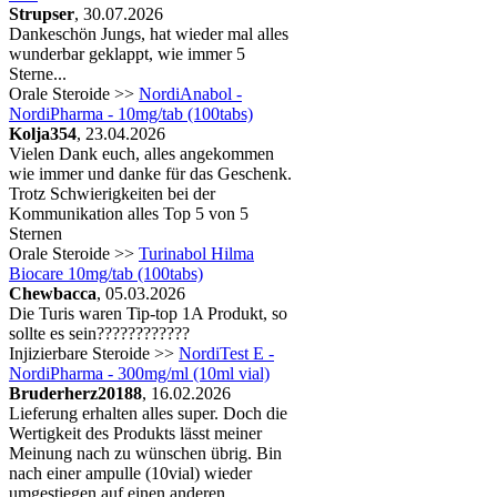
en
Strupser
, 30.07.2026
Dankeschön Jungs, hat wieder mal alles
wunderbar geklappt, wie immer 5
n
Sterne...
olonacetat
Orale Steroide >>
:
PCT
nach
NordiAnabol -
NordiPharma - 10mg/tab (100tabs)
Kolja354
, 23.04.2026
Vielen Dank euch, alles angekommen
wie immer und danke für das Geschenk.
n
Trotz Schwierigkeiten bei der
Kommunikation alles Top 5 von 5
olon
enanthate
:
PCT
nach
Sternen
en
Orale Steroide >>
Turinabol Hilma
Biocare 10mg/tab (100tabs)
Chewbacca
, 05.03.2026
n
Die Turis waren Tip-top 1A Produkt, so
sollte es sein????????????
nolone
enanthate
:
PCT
nach
10-
Injizierbare Steroide >>
NordiTest E -
en
NordiPharma - 300mg/ml (10ml vial)
Bruderherz20188
, 16.02.2026
n
Lieferung erhalten alles super. Doch die
Wertigkeit des Produkts lässt meiner
teron-
Meinung nach zu wünschen übrig. Bin
nach einer ampulle (10vial) wieder
anon
):
PCT
nach
umgestiegen auf einen anderen