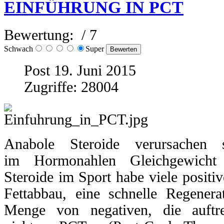
EINFÜHRUNG IN PCT
wirkungen.
hme
Bewertung:
/ 7
den
Schwach
Super
Post 19. Juni 2015
ichgewicht
Zugriffe: 28004
teron
gen,
omastie,
rrückhaltung
Anabole Steroide verursachen 
blagerung
im Hormonahlen Gleichgewicht
Steroide im Sport habe viele positi
den
ert
Fettabbau, eine schnelle Regenera
Menge von negativen, die auftr
iche
ktion