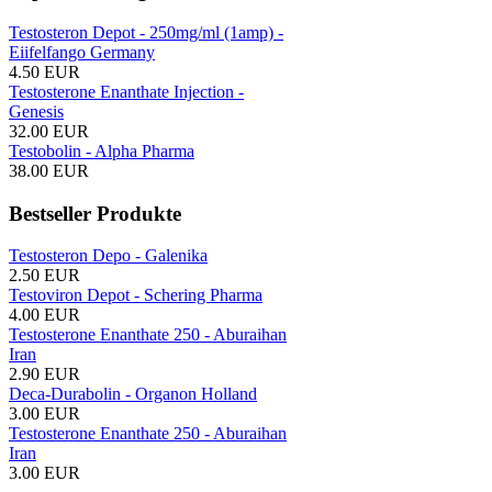
nsion:
PCT
nach
4-
den
Testosteron Depot - 250mg/ml (1amp) -
Eiifelfango Germany
4.50 EUR
n
Testosterone Enanthate Injection -
zolol
Injektion:
PCT
den
Genesis
32.00 EUR
Testobolin - Alpha Pharma
38.00 EUR
n
Bestseller Produkte
anolone
propionat
:
PCT
3
Testosteron Depo - Galenika
2.50 EUR
n
Testoviron Depot - Schering Pharma
4.00 EUR
anolone
Enanthate
:
PCT
2
Testosterone Enanthate 250 - Aburaihan
en
Iran
2.90 EUR
n
Deca-Durabolin - Organon Holland
3.00 EUR
Testosterone Enanthate 250 - Aburaihan
Iran
strogene
3.00 EUR