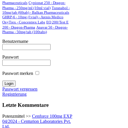
Pharmaceuticals
Cypionat 250 - Dragon-
s
Pharma - 250mg/ml (10ml vial)
Turanabol -
10mg/tab (60tab) - Balkan Pharmaceuticals
GHRP-6 - 10mg (1vial) - Arenis Medico
OxyTrex - Concentrex Labs
EQ 200/Test E
erbaren
200 - Dragon-Pharma
Anavar 50 - Dragon-
de
Pharma - 50mg/tab (100tabs)
en
n,
Benutzername
T
in
folgendem
anfangen
Passwort
olondecanoat
:
PCT
nach
Passwort merken
en
n
Passwort vergessen
Registrierung
olon
phenylpropionat
:
PCT
3
Letzte Kommentare
n
Potenzmittel >>
Cenforce 100mg EXP
04/2024 - Centurion Laboratories Pvt.
non
:
PCT
nach
17-
Ltd.