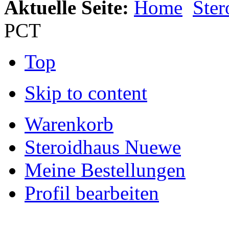
Aktuelle Seite:
Home
Ste
e
,
PCT
ngen
den
Top
ken.
Skip to content
hiedene
anzen,
Warenkorb
rkung
Steroidhaus Nuewe
eren
Meine Bestellungen
Profil bearbeiten
toren
enzyme