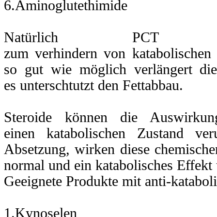
6.Aminoglutethimide
vention
für
Natürlich PCT 
dlung
zum verhindern von katabolischen E
so gut wie möglich verlängert di
omastie,
blagerung
es unterschtutzt den Fettabbau.
r
ng.
Steroide können die Auswirkun
einen katabolischen Zustand ver
Absetzung, wirken diese chemische
normal und ein katabolisches Effekt t
iche
ktion
Geeignete Produkte mit anti-katabo
teron.
ich
1.Kynoselen