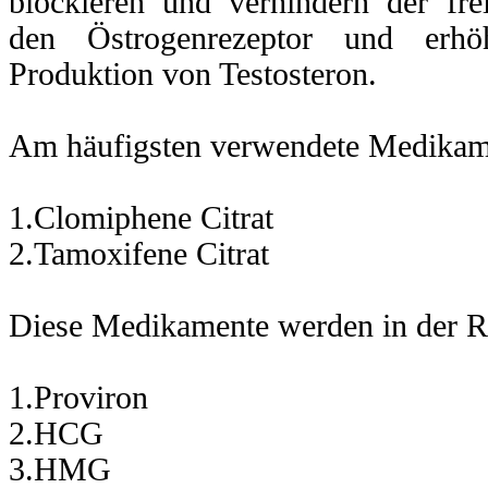
blockieren und verhindern der fr
teron
wiederrechtigt.
den Östrogenrezeptor und erhö
CT
verwendet
amente,
Produktion von Testosteron.
gen-
tät
eren
Am häufigsten verwendete Medikame
rhindern
der
gen
ng
1.Clomiphene Citrat
trogenrezeptor
und
2.Tamoxifene Citrat
en
iche
Diese Medikamente werden in der Re
ktion
teron.
1.Proviron
sten
ndete
2.HCG
amente
3.HMG