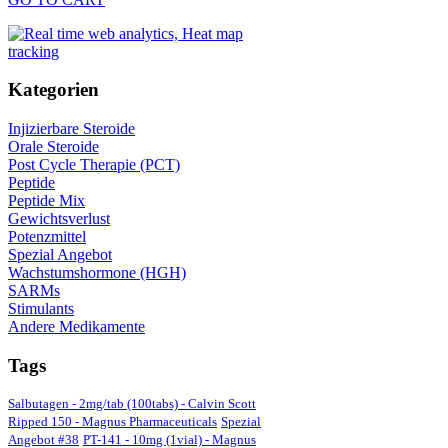
s
n
Kategorien
Injizierbare Steroide
den
Orale Steroide
T
beenden,
Post Cycle Therapie (PCT)
Peptide
Peptide Mix
ten
Gewichtsverlust
Potenzmittel
Spezial Angebot
Wachstumshormone (HGH)
n
SARMs
folgenderweise
starten:
Stimulants
tholone
Andere Medikamente
ndionone
zolol
Tags
rolone
nolone
Acetat
Salbutagen - 2mg/tab (100tabs) - Calvin Scott
odehydromethyltestosterone
Ripped 150 - Magnus Pharmaceuticals
Spezial
Angebot #38
PT-141 - 10mg (1vial) - Magnus