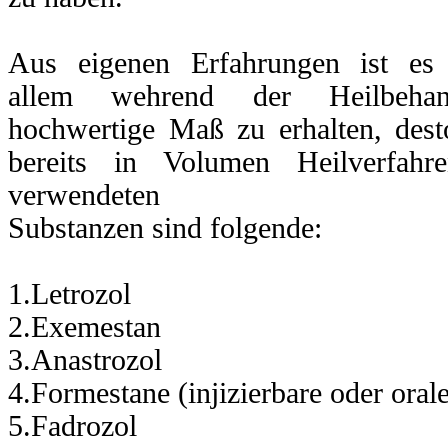
en
s
Aus eigenen Erfahrungen ist es
allem wehrend der Heilbehan
nten
xifene
und
Clomiphene
)
hochwertige Maß zu erhalten, des
ren
gene
bereits in Volumen Heilverfahr
tem
Wegen
Sie
verwendeten
Substanzen sind folgende:
re
tische
ng.
1.Letrozol
2.Exemestan
n
3.Anastrozol
genspiegel
n
4.Formestane (injizierbare oder oral
5.Fadrozol