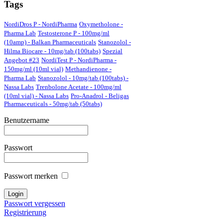
Tags
NordiDros P - NordiPharma
Oxymetholone -
Pharma Lab
Testosterone P - 100mg/ml
(10amp) - Balkan Pharmaceuticals
Stanozolol -
Hilma Biocare - 10mg/tab (100tabs)
Spezial
Angebot #23
NordiTest P - NordiPharma -
150mg/ml (10ml vial)
Methandienone -
Pharma Lab
Stanozolol - 10mg/tab (100tabs) -
Nassa Labs
Trenbolone Acetate - 100mg/ml
(10ml vial) - Nassa Labs
Pro-Anadrol - Beligas
Pharmaceuticals - 50mg/tab (50tabs)
Benutzername
Passwort
Passwort merken
Passwort vergessen
Registrierung