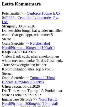
Letzte Kommentare
Potenzmittel >>
Cenforce 100mg EXP
04/2024 - Centurion Laboratories Pvt.
Ltd.
Strupser
, 30.07.2026
Dankeschön Jungs, hat wieder mal alles
wunderbar geklappt, wie immer 5
Sterne...
Orale Steroide >>
NordiAnabol -
NordiPharma - 10mg/tab (100tabs)
Kolja354
, 23.04.2026
Vielen Dank euch, alles angekommen
wie immer und danke für das Geschenk.
Trotz Schwierigkeiten bei der
Kommunikation alles Top 5 von 5
Sternen
Orale Steroide >>
Turinabol Hilma
Biocare 10mg/tab (100tabs)
Chewbacca
, 05.03.2026
Die Turis waren Tip-top 1A Produkt, so
sollte es sein????????????
Injizierbare Steroide >>
NordiTest E -
NordiPharma - 300mg/ml (10ml vial)